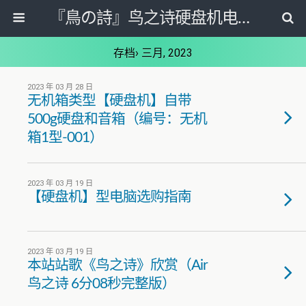
『鳥の詩』鸟之诗硬盘机电脑选购网
存档› 三月, 2023
2023 年 03 月 28 日
无机箱类型【硬盘机】自带
500g硬盘和音箱（编号：无机
箱1型-001）
2023 年 03 月 19 日
【硬盘机】型电脑选购指南
2023 年 03 月 19 日
本站站歌《鸟之诗》欣赏（Air
鸟之诗 6分08秒完整版）